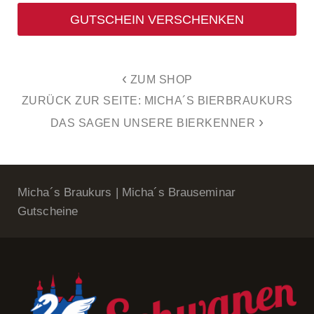
GUTSCHEIN VERSCHENKEN
‹
ZUM SHOP
ZURÜCK ZUR SEITE: MICHA´S BIERBRAUKURS
›
DAS SAGEN UNSERE BIERKENNER
Micha´s Braukurs
|
Micha´s Brauseminar
Gutscheine